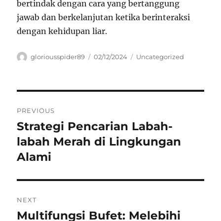
bertindak dengan cara yang bertanggung
jawab dan berkelanjutan ketika berinteraksi
dengan kehidupan liar.
Author
Posted
Categories
gloriousspider89
02/12/2024
Uncategorized
on
Navigasi
PREVIOUS
pos
Strategi Pencarian Labah-
Previous
post:
labah Merah di Lingkungan
Alami
NEXT
Multifungsi Bufet: Melebihi
Next