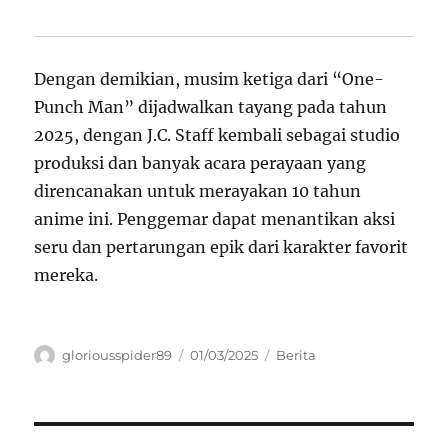
Dengan demikian, musim ketiga dari “One-
Punch Man” dijadwalkan tayang pada tahun
2025, dengan J.C. Staff kembali sebagai studio
produksi dan banyak acara perayaan yang
direncanakan untuk merayakan 10 tahun
anime ini. Penggemar dapat menantikan aksi
seru dan pertarungan epik dari karakter favorit
mereka.
Author
Posted
Categories
gloriousspider89
01/03/2025
Berita
on
Navigasi