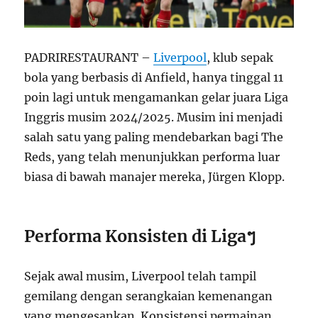
PADRIRESTAURANT –
Liverpool
, klub sepak
bola yang berbasis di Anfield, hanya tinggal 11
poin lagi untuk mengamankan gelar juara Liga
Inggris musim 2024/2025. Musim ini menjadi
salah satu yang paling mendebarkan bagi The
Reds, yang telah menunjukkan performa luar
biasa di bawah manajer mereka, Jürgen Klopp.
Performa Konsisten di Ligaៗ
Sejak awal musim, Liverpool telah tampil
gemilang dengan serangkaian kemenangan
yang mengesankan. Konsistensi permainan