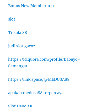
Bonus New Member 100
slot
Trisula 88
judi slot gacor
https://id.quora.com/profile/Babayo-
Semangat
https://link.space/@MEDUSA88
apakah medusa88 terpercaya
Slot Depo 5K