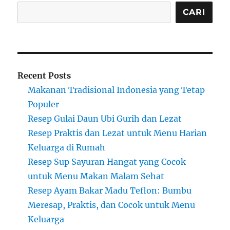
CARI
Recent Posts
Makanan Tradisional Indonesia yang Tetap
Populer
Resep Gulai Daun Ubi Gurih dan Lezat
Resep Praktis dan Lezat untuk Menu Harian
Keluarga di Rumah
Resep Sup Sayuran Hangat yang Cocok
untuk Menu Makan Malam Sehat
Resep Ayam Bakar Madu Teflon: Bumbu
Meresap, Praktis, dan Cocok untuk Menu
Keluarga