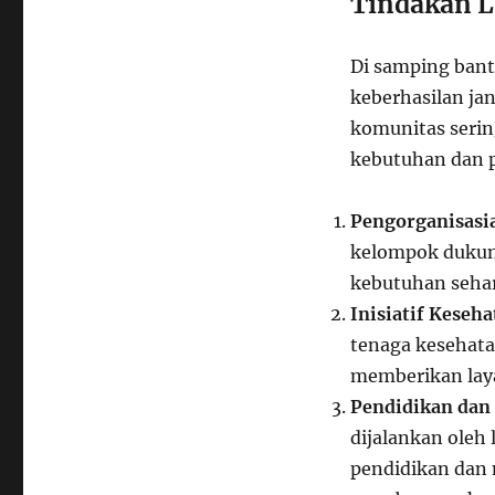
Tindakan L
Di samping bant
keberhasilan ja
komunitas seri
kebutuhan dan pr
Pengorganisasi
kelompok dukun
kebutuhan seha
Inisiatif Keseha
tenaga kesehat
memberikan laya
Pendidikan dan 
dijalankan ole
pendidikan dan