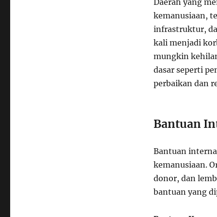
Daerah yang men
kemanusiaan, t
infrastruktur, 
kali menjadi ko
mungkin kehilan
dasar seperti pe
perbaikan dan r
Bantuan In
Bantuan interna
kemanusiaan. Or
donor, dan lem
bantuan yang di