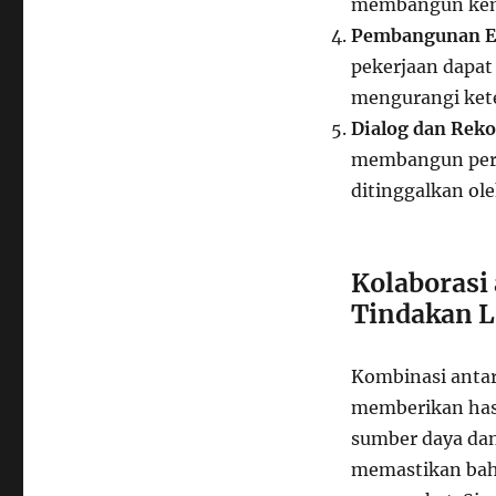
membangun kem
Pembangunan 
pekerjaan dapa
mengurangi kete
Dialog dan Reko
membangun perd
ditinggalkan ole
Kolaborasi
Tindakan L
Kombinasi antara
memberikan hasi
sumber daya dan
memastikan bahw