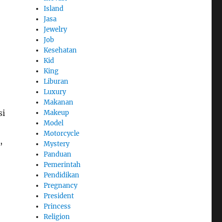
Island
Jasa
Jewelry
Job
Kesehatan
Kid
King
Liburan
Luxury
Makanan
si
Makeup
Model
Motorcycle
,
Mystery
Panduan
Pemerintah
Pendidikan
Pregnancy
President
Princess
Religion