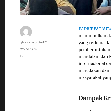
PADRIRESTAUR
menimbulkan da
Author
gloriousspider89
yang terkena da
Posted
09/17/2024
pemberontakan,
on
Categories
Berita
mendalam dan ke
internasional d
meredakan damp
masyarakat yan
Dampak Kr