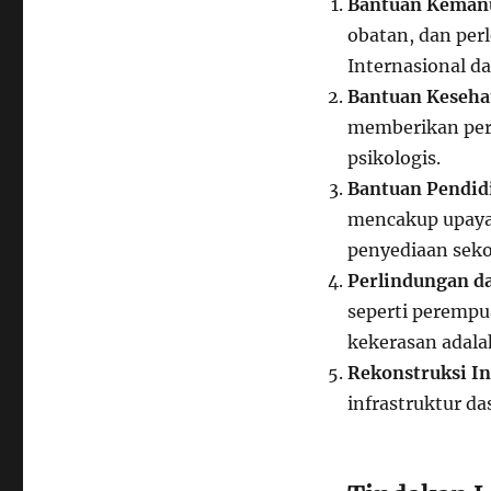
Bantuan Keman
obatan, dan per
Internasional da
Bantuan Keseha
memberikan pera
psikologis.
Bantuan Pendid
mencakup upaya
penyediaan seko
Perlindungan d
seperti perempu
kekerasan adalah
Rekonstruksi In
infrastruktur da