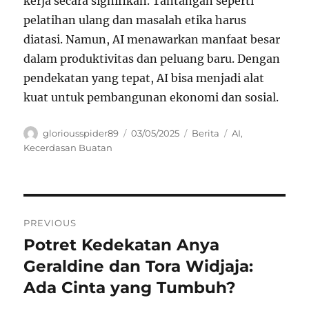
kerja secara signifikan. Tantangan seperti
pelatihan ulang dan masalah etika harus
diatasi. Namun, AI menawarkan manfaat besar
dalam produktivitas dan peluang baru. Dengan
pendekatan yang tepat, AI bisa menjadi alat
kuat untuk pembangunan ekonomi dan sosial.
Author
Posted
Categories
Tags
gloriousspider89
03/05/2025
Berita
AI
,
on
Kecerdasan Buatan
Navigasi
PREVIOUS
pos
Potret Kedekatan Anya
Previous
post:
Geraldine dan Tora Widjaja:
Ada Cinta yang Tumbuh?