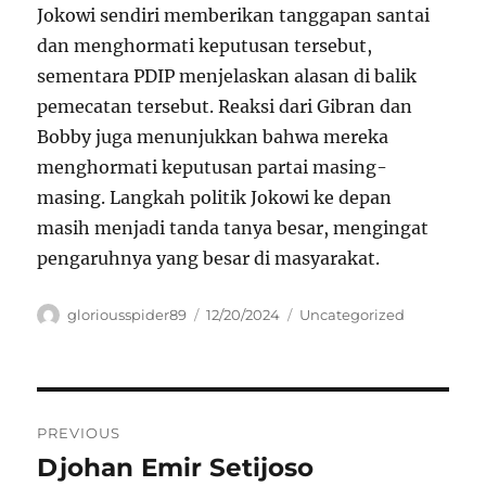
Jokowi sendiri memberikan tanggapan santai
dan menghormati keputusan tersebut,
sementara PDIP menjelaskan alasan di balik
pemecatan tersebut. Reaksi dari Gibran dan
Bobby juga menunjukkan bahwa mereka
menghormati keputusan partai masing-
masing. Langkah politik Jokowi ke depan
masih menjadi tanda tanya besar, mengingat
pengaruhnya yang besar di masyarakat.
Author
Posted
Categories
gloriousspider89
12/20/2024
Uncategorized
on
Navigasi
PREVIOUS
pos
Djohan Emir Setijoso
Previous