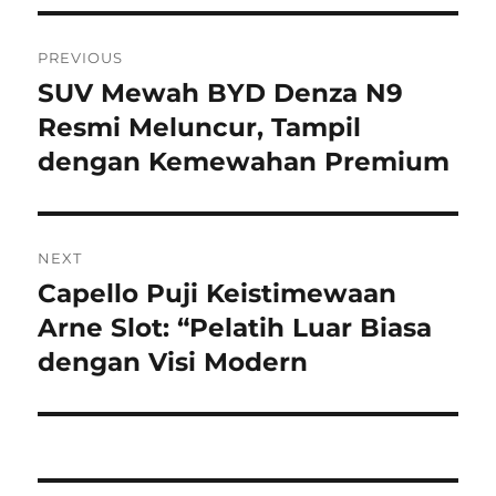
Navigasi
PREVIOUS
pos
SUV Mewah BYD Denza N9
Previous
post:
Resmi Meluncur, Tampil
dengan Kemewahan Premium
NEXT
Capello Puji Keistimewaan
Next
post:
Arne Slot: “Pelatih Luar Biasa
dengan Visi Modern