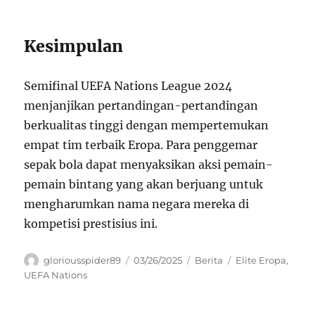
Kesimpulan
Semifinal UEFA Nations League 2024
menjanjikan pertandingan-pertandingan
berkualitas tinggi dengan mempertemukan
empat tim terbaik Eropa. Para penggemar
sepak bola dapat menyaksikan aksi pemain-
pemain bintang yang akan berjuang untuk
mengharumkan nama negara mereka di
kompetisi prestisius ini.
Author
Posted
Categories
Tags
gloriousspider89
03/26/2025
Berita
Elite Eropa
,
on
UEFA Nations