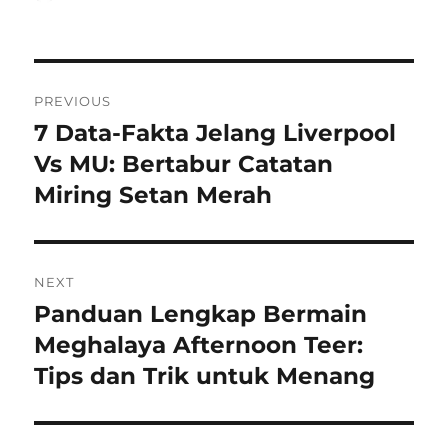
on
Navigasi
PREVIOUS
pos
7 Data-Fakta Jelang Liverpool
Previous
post:
Vs MU: Bertabur Catatan
Miring Setan Merah
NEXT
Panduan Lengkap Bermain
Next
post:
Meghalaya Afternoon Teer:
Tips dan Trik untuk Menang