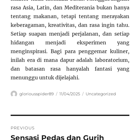
rasa Asia, Latin, dan Mediterania bukan hanya
tentang makanan, tetapi tentang merayakan
keberagaman, kreativitas, dan rasa ingin tahu.
Setiap suapan menjadi perjalanan, dan setiap
hidangan menjadi eksperimen yang
menginspirasi. Bagi para penggemar kuliner,
inilah era di mana dapur adalah laboratorium,
dan batasan rasa hanyalah fantasi yang
menunggu untuk dijelajahi.
Author
Posted
Categories
gloriousspider89
11/04/2025
Uncategorized
on
Navigasi
PREVIOUS
pos
Sensasi Pedas dan Gurih
Previous