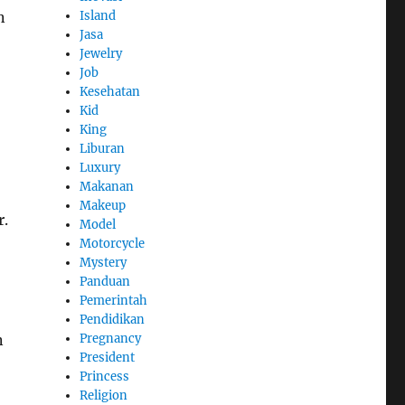
n
Island
Jasa
Jewelry
Job
Kesehatan
Kid
King
Liburan
Luxury
Makanan
Makeup
r.
Model
Motorcycle
Mystery
Panduan
Pemerintah
Pendidikan
n
Pregnancy
President
Princess
Religion