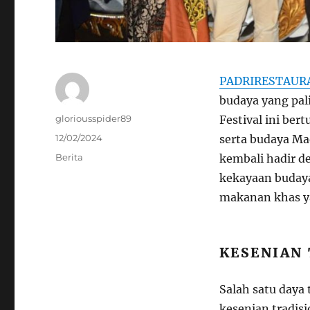
PADRIRESTAUR
budaya yang pal
Author
gloriousspider89
Festival ini be
Posted
12/02/2024
serta budaya Ma
on
Categories
Berita
kembali hadir d
kekayaan budaya
makanan khas ya
KESENIAN
Salah satu daya
kesenian tradis