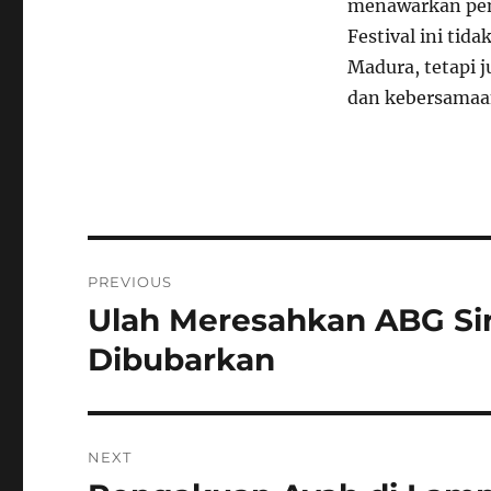
menawarkan pen
Festival ini ti
Madura, tetapi 
dan kebersamaa
Navigasi
PREVIOUS
pos
Ulah Meresahkan ABG Sira
Previous
post:
Dibubarkan
NEXT
Next