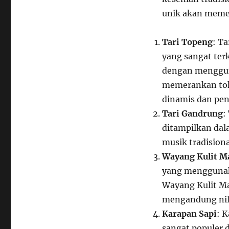
unik akan memer
Tari Topeng
: Ta
yang sangat ter
dengan menggun
memerankan tok
dinamis dan pen
Tari Gandrung
:
ditampilkan dala
musik tradision
Wayang Kulit M
yang menggunak
Wayang Kulit Mad
mengandung nila
Karapan Sapi
: K
sangat populer d