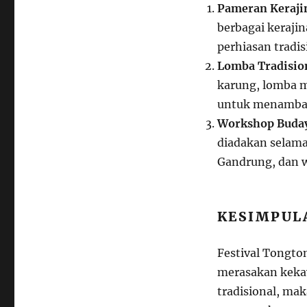
Pameran Keraji
berbagai keraji
perhiasan tradis
Lomba Tradisio
karung, lomba m
untuk menambah
Workshop Buda
diadakan selama
Gandrung, dan 
KESIMPUL
Festival Tongto
merasakan keka
tradisional, mak