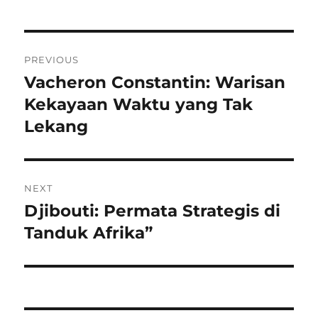
Navigasi
PREVIOUS
pos
Vacheron Constantin: Warisan
Previous
post:
Kekayaan Waktu yang Tak
Lekang
NEXT
Djibouti: Permata Strategis di
Next
post:
Tanduk Afrika”