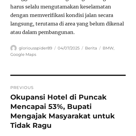
harus selalu mengutamakan keselamatan
dengan memverifikasi kondisi jalan secara
langsung, terutama di area yang belum dikenal
atau dalam pembangunan.
Author
Posted
Categories
Tags
gloriousspider89
04/07/2025
Berita
BMW
,
on
Google Maps
Navigasi
PREVIOUS
pos
Okupansi Hotel di Puncak
Previous
post:
Mencapai 53%, Bupati
Mengajak Masyarakat untuk
Tidak Ragu