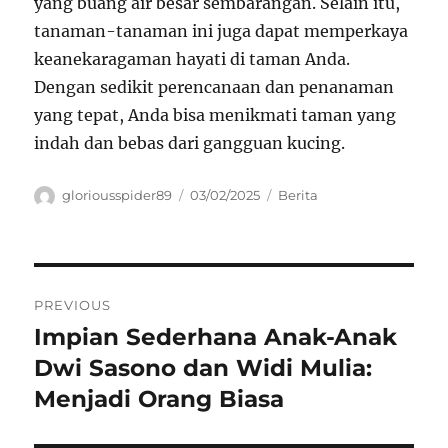
yang buang air besar sembarangan. Selain itu,
tanaman-tanaman ini juga dapat memperkaya
keanekaragaman hayati di taman Anda.
Dengan sedikit perencanaan dan penanaman
yang tepat, Anda bisa menikmati taman yang
indah dan bebas dari gangguan kucing.
Author
Posted
Categories
gloriousspider89
03/02/2025
Berita
on
Navigasi
PREVIOUS
pos
Impian Sederhana Anak-Anak
Previous
post:
Dwi Sasono dan Widi Mulia:
Menjadi Orang Biasa