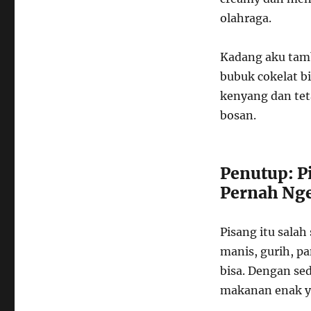
olahraga.
Kadang aku tamba
bubuk cokelat bi
kenyang dan teta
bosan.
Penutup: P
Pernah Ng
Pisang itu salah
manis, gurih, p
bisa. Dengan sed
makanan enak y