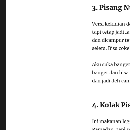
3. Pisang 
Versi kekinian d
tapi tetap jadi f
dan dicampur tep
selera. Bisa cok
Aku suka banget
banget dan bisa
dan jadi deh cam
4. Kolak P
Ini makanan leg
Ramadan, tapi s