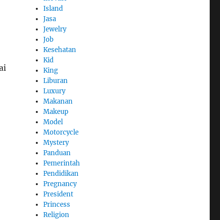
Island
Jasa
Jewelry
Job
Kesehatan
Kid
ai
King
Liburan
Luxury
Makanan
Makeup
Model
Motorcycle
Mystery
Panduan
Pemerintah
Pendidikan
Pregnancy
President
Princess
Religion