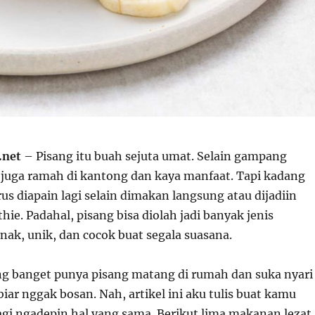
.net
– Pisang itu buah sejuta umat. Selain gampang
a juga ramah di kantong dan kaya manfaat. Tapi kadang
us diapain lagi selain dimakan langsung atau dijadiin
e. Padahal, pisang bisa diolah jadi banyak jenis
ak, unik, dan cocok buat segala suasana.
ing banget punya pisang matang di rumah dan suka nyari
biar nggak bosan. Nah, artikel ini aku tulis buat kamu
gi ngadepin hal yang sama. Berikut lima makanan lezat