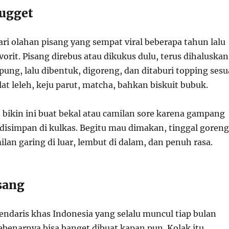
Nugget
ari olahan pisang yang sempat viral beberapa tahun lalu
avorit. Pisang direbus atau dikukus dulu, terus dihaluskan
ung, lalu dibentuk, digoreng, dan ditaburi topping sesu
elat leleh, keju parut, matcha, bahkan biskuit bubuk.
 bikin ini buat bekal atau camilan sore karena gampang
 disimpan di kulkas. Begitu mau dimakan, tinggal goreng
ilan garing di luar, lembut di dalam, dan penuh rasa.
isang
endaris khas Indonesia yang selalu muncul tiap bulan
ebenarnya bisa banget dibuat kapan pun. Kolak itu