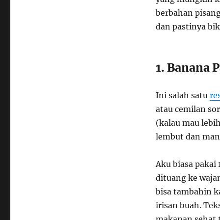
berbahan pisan
dan pastinya bik
1. Banana 
Ini salah satu
re
atau cemilan sor
(kalau mau lebi
lembut dan mani
Aku biasa pakai 
dituang ke waja
bisa tambahin k
irisan buah. Te
makanan sehat t