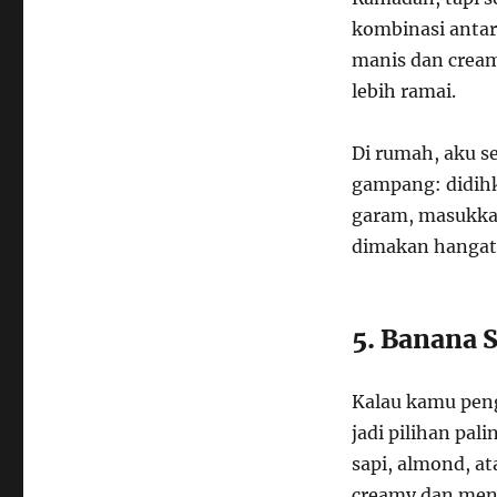
kombinasi antar
manis dan cream
lebih ramai.
Di rumah, aku se
gampang: didihk
garam, masukkan
dimakan hangat 
5. Banana 
Kalau kamu peng
jadi pilihan pal
sapi, almond, a
creamy dan meny