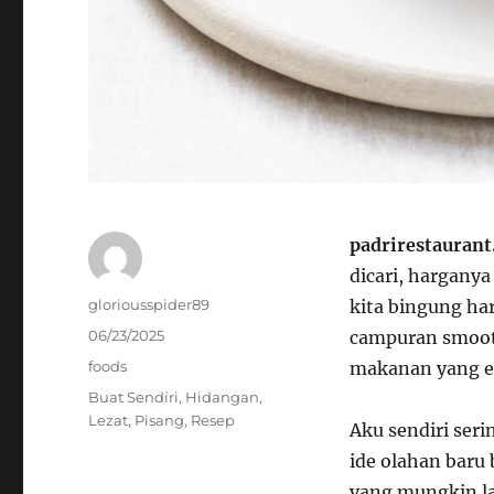
padrirestaurant
dicari, hargany
Author
gloriousspider89
kita bingung har
Posted
06/23/2025
campuran smoothi
on
Categories
foods
makanan yang en
Tags
Buat Sendiri
,
Hidangan
,
Lezat
,
Pisang
,
Resep
Aku sendiri ser
ide olahan baru 
yang mungkin la