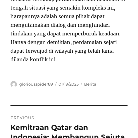
tengah situasi yang semakin kompleks ini,
harapannya adalah semua pihak dapat
mengutamakan dialog dan menghindari
tindakan yang dapat memperburuk keadaan.
Hanya dengan demikian, perdamaian sejati
dapat terwujud di wilayah yang telah lama
dilanda konflik ini.
Author
Posted
Categories
gloriousspider89
01/19/2025
Berita
on
Navigasi
PREVIOUS
pos
Kemitraan Qatar dan
Previous
post:
Indonesia: Membangun Sejuta