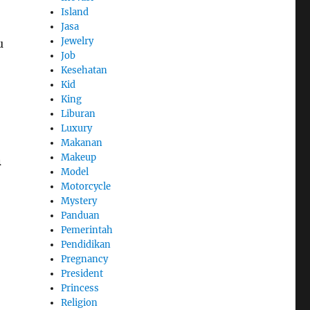
Island
Jasa
Jewelry
u
Job
Kesehatan
Kid
King
Liburan
Luxury
Makanan
n
Makeup
Model
Motorcycle
Mystery
Panduan
Pemerintah
Pendidikan
Pregnancy
President
Princess
Religion