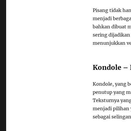
Pisang tidak ha
menjadi berbaga
bahkan dibuat me
sering dijadika
menunjukkan ver
Kondole –
Kondole, yang be
penutup yang ma
Teksturnya yan
menjadi piliha
sebagai selinga