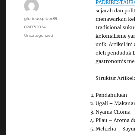
PADRIRESTAUR
sejarah dan pol
Author
gloriousspider89
menawarkan kek
Posted
02/07/2024
tradisional suk
on
Categories
Uncategorized
kolonialisme y
unik. Artikel i
oleh penduduk D
gastronomis me
Struktur Artikel
Pendahuluan
Ugali – Makana
Nyama Choma – 
Pilau – Aroma 
Mchicha – Sayu