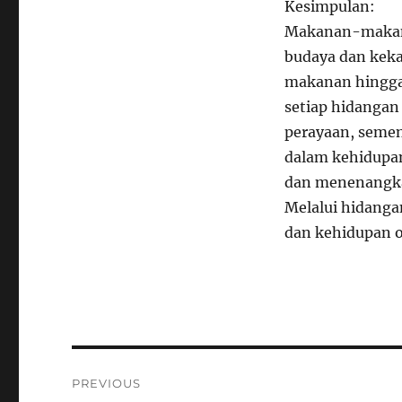
Kesimpulan:
Makanan-makan
budaya dan keka
makanan hingga
setiap hidangan
perayaan, semen
dalam kehidupan
dan menenangkan
Melalui hidanga
dan kehidupan 
Navigasi
PREVIOUS