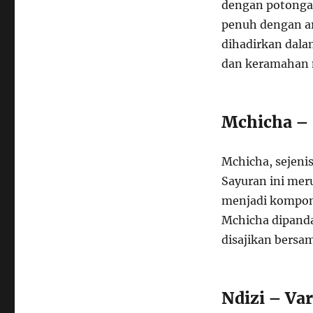
dengan potongan
penuh dengan ar
dihadirkan dala
dan keramahan 
Mchicha – 
Mchicha, sejeni
Sayuran ini mer
menjadi kompone
Mchicha dipanda
disajikan bersa
Ndizi – Var