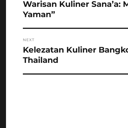
pos
Warisan Kuliner Sana’a: 
Previous
post:
Yaman”
NEXT
Kelezatan Kuliner Bangk
Next
post:
Thailand