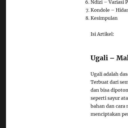
Ndizi – Variasi 
Kondole – Hida
Kesimpulan
Isi Artikel:
Ugali – M
Ugali adalah da
Terbuat dari se
dan bisa dipoton
seperti sayur at
bahan dan cara 
menciptakan pen