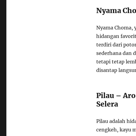
Nyama Cho
Nyama Choma, ya
hidangan favori
terdiri dari po
sederhana dan d
tetapi tetap lem
disantap langsu
Pilau – A
Selera
Pilau adalah hi
cengkeh, kayu m