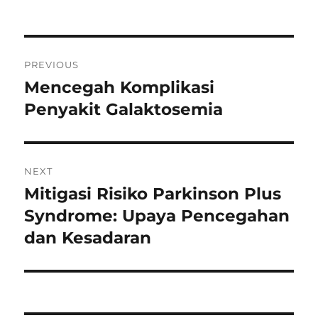
on
Navigasi
PREVIOUS
pos
Mencegah Komplikasi
Previous
post:
Penyakit Galaktosemia
NEXT
Mitigasi Risiko Parkinson Plus
Next
post:
Syndrome: Upaya Pencegahan
dan Kesadaran