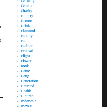
Celebrity
Cemilan
Charity
country
Demon
Drink
an
Ekonomi
Factory
g
Fakta
Fashion
Festival
Flight
Flower
foods
Game
Gang
Generation
Haunted
Health
Hiburan
Indonesia
Inovasi