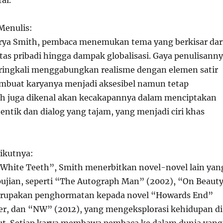
al.
Menulis:
rya Smith, pembaca menemukan tema yang berkisar dar
tas pribadi hingga dampak globalisasi. Gaya penulisann
ringkali menggabungkan realisme dengan elemen satir
mbuat karyanya menjadi aksesibel namun tetap
h juga dikenal akan kecakapannya dalam menciptakan
entik dan dialog yang tajam, yang menjadi ciri khas
ikutnya:
“White Teeth”, Smith menerbitkan novel-novel lain yan
ujian, seperti “The Autograph Man” (2002), “On Beaut
erupakan penghormatan kepada novel “Howards End”
ter, dan “NW” (2012), yang mengeksplorasi kehidupan di