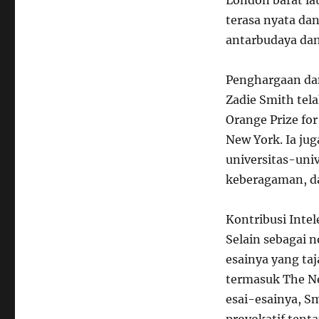
London barat la
terasa nyata da
antarbudaya dan 
Penghargaan da
Zadie Smith tel
Orange Prize fo
New York. Ia ju
universitas-uni
keberagaman, da
Kontribusi Intel
Selain sebagai n
esainya yang ta
termasuk The Ne
esai-esainya, S