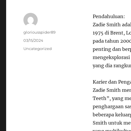
Pendahuluan:
Zadie Smith adal
Author
gloriousspider89
1975 di Brent, 
Posted
03/15/2024
pada tahun 2000
on
Categories
Uncategorized
penting dan ber
mengeksplorasi i
yang dia rangk
Karier dan Peng
Zadie Smith mem
Teeth”, yang me
penghargaan sas
beberapa kelua
Smith untuk me