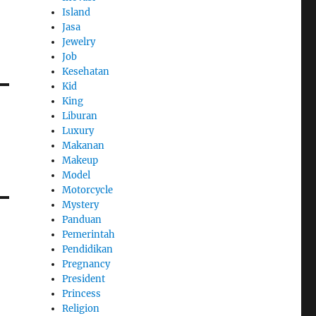
Island
Jasa
Jewelry
Job
Kesehatan
Kid
King
Liburan
Luxury
Makanan
Makeup
Model
Motorcycle
Mystery
Panduan
Pemerintah
Pendidikan
Pregnancy
President
Princess
Religion