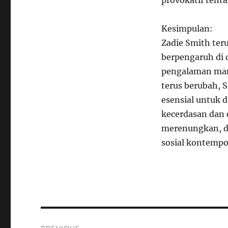
provokatif tenta
Kesimpulan:
Zadie Smith ter
berpengaruh di 
pengalaman man
terus berubah, 
esensial untuk 
kecerdasan dan
merenungkan, d
sosial kontempo
Navigasi