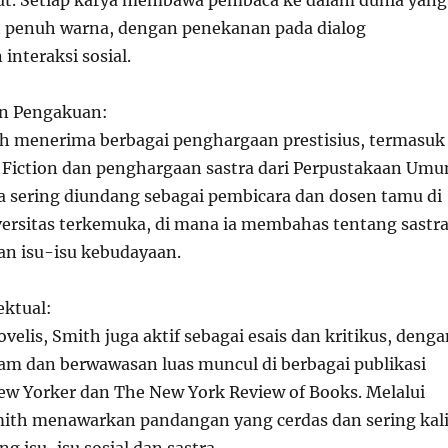
ut. Setiap karya membawa pembaca ke dalam dunia yang
n penuh warna, dengan penekanan pada dialog
interaksi sosial.
n Pengakuan:
ah menerima berbagai penghargaan prestisius, termasuk
r Fiction dan penghargaan sastra dari Perpustakaan Um
ga sering diundang sebagai pembicara dan dosen tamu di
versitas terkemuka, di mana ia membahas tentang sastra
n isu-isu kebudayaan.
ektual:
ovelis, Smith juga aktif sebagai esais dan kritikus, deng
jam dan berwawasan luas muncul di berbagai publikasi
w Yorker dan The New York Review of Books. Melalui
mith menawarkan pandangan yang cerdas dan sering kal