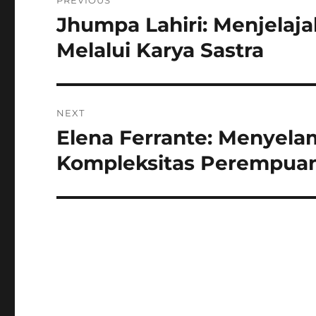
PREVIOUS
pos
Jhumpa Lahiri: Menjelaja
Previous
post:
Melalui Karya Sastra
NEXT
Elena Ferrante: Menyel
Next
post:
Kompleksitas Perempua