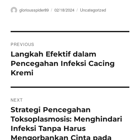
Author
Posted
Categories
gloriousspider89
02/18/2024
Uncategorized
on
Navigasi
PREVIOUS
pos
Langkah Efektif dalam
Previous
post:
Pencegahan Infeksi Cacing
Kremi
NEXT
Strategi Pencegahan
Next
post:
Toksoplasmosis: Menghindari
Infeksi Tanpa Harus
Mengorbankan Cinta pada