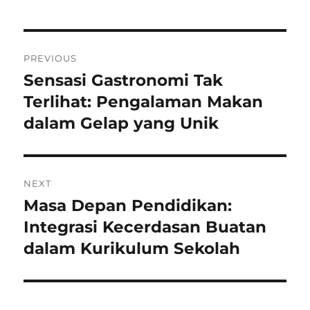
Navigasi
PREVIOUS
pos
Sensasi Gastronomi Tak
Previous
post:
Terlihat: Pengalaman Makan
dalam Gelap yang Unik
NEXT
Masa Depan Pendidikan:
Next
post:
Integrasi Kecerdasan Buatan
dalam Kurikulum Sekolah