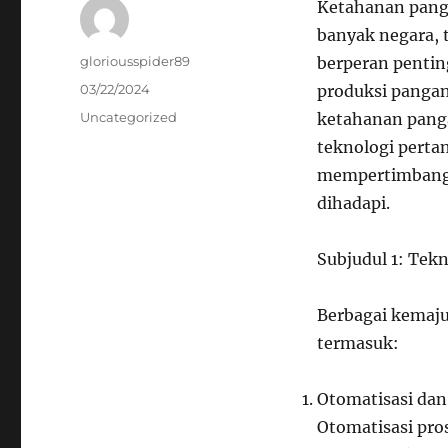
Ketahanan panga
banyak negara, 
Author
gloriousspider89
berperan pentin
Posted
03/22/2024
produksi panga
on
Categories
Uncategorized
ketahanan panga
teknologi pert
mempertimbangka
dihadapi.
Subjudul 1: Tekn
Berbagai kemaju
termasuk:
Otomatisasi dan
Otomatisasi pro