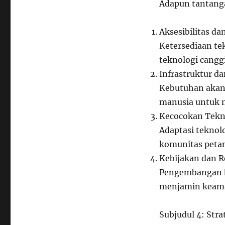
Adapun tantang
Aksesibilitas da
Ketersediaan tek
teknologi cangg
Infrastruktur d
Kebutuhan akan 
manusia untuk 
Kecocokan Tekn
Adaptasi teknol
komunitas petan
Kebijakan dan R
Pengembangan k
menjamin keaman
Subjudul 4: Str