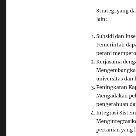
Strategi yang d
lain:
Subsidi dan Inse
Pemerintah dapa
petani memperol
Kerjasama denga
Mengembangkan 
universitas dan 
Peningkatan Kap
Mengadakan pel
pengetahuan da
Integrasi Sistem
Mengintegrasika
pertanian yang h