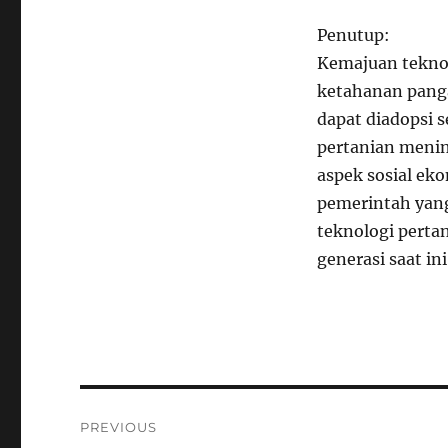
Penutup:
Kemajuan teknol
ketahanan panga
dapat diadopsi s
pertanian menin
aspek sosial ek
pemerintah yan
teknologi perta
generasi saat in
Navigasi
PREVIOUS