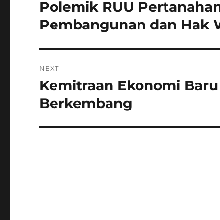
pos
Polemik RUU Pertanahan
Previous
post:
Pembangunan dan Hak 
NEXT
Kemitraan Ekonomi Baru
Next
post:
Berkembang