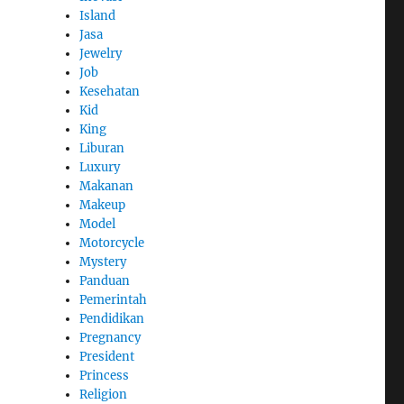
Island
Jasa
Jewelry
Job
Kesehatan
Kid
King
Liburan
Luxury
Makanan
Makeup
Model
Motorcycle
Mystery
Panduan
Pemerintah
Pendidikan
Pregnancy
President
Princess
Religion