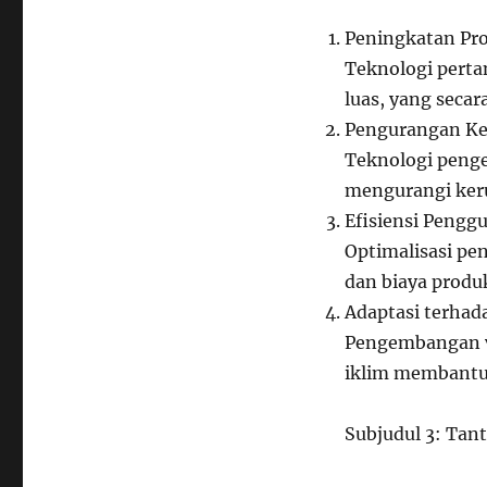
Peningkatan Pro
Teknologi perta
luas, yang seca
Pengurangan Ke
Teknologi peng
mengurangi keru
Efisiensi Peng
Optimalisasi pe
dan biaya produk
Adaptasi terhad
Pengembangan v
iklim membantu 
Subjudul 3: Tan