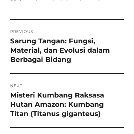
on
Navigasi
PREVIOUS
pos
Sarung Tangan: Fungsi,
Previous
post:
Material, dan Evolusi dalam
Berbagai Bidang
NEXT
Misteri Kumbang Raksasa
Next
post:
Hutan Amazon: Kumbang
Titan (Titanus giganteus)