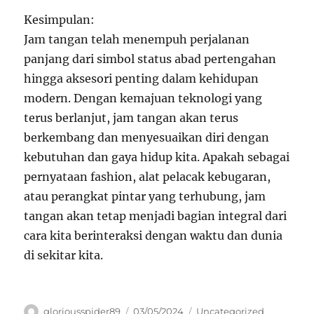
Kesimpulan:
Jam tangan telah menempuh perjalanan
panjang dari simbol status abad pertengahan
hingga aksesori penting dalam kehidupan
modern. Dengan kemajuan teknologi yang
terus berlanjut, jam tangan akan terus
berkembang dan menyesuaikan diri dengan
kebutuhan dan gaya hidup kita. Apakah sebagai
pernyataan fashion, alat pelacak kebugaran,
atau perangkat pintar yang terhubung, jam
tangan akan tetap menjadi bagian integral dari
cara kita berinteraksi dengan waktu dan dunia
di sekitar kita.
Author
Posted
Categories
gloriousspider89
03/05/2024
Uncategorized