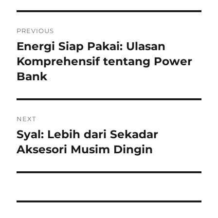
Navigasi
PREVIOUS
pos
Energi Siap Pakai: Ulasan
Previous
post:
Komprehensif tentang Power
Bank
NEXT
Syal: Lebih dari Sekadar
Next
post:
Aksesori Musim Dingin