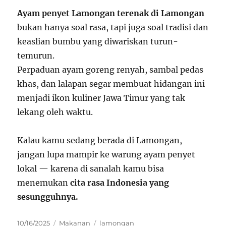
Ayam penyet Lamongan terenak di Lamongan
bukan hanya soal rasa, tapi juga soal tradisi dan
keaslian bumbu yang diwariskan turun-
temurun.
Perpaduan ayam goreng renyah, sambal pedas
khas, dan lalapan segar membuat hidangan ini
menjadi ikon kuliner Jawa Timur yang tak
lekang oleh waktu.
Kalau kamu sedang berada di Lamongan,
jangan lupa mampir ke warung ayam penyet
lokal — karena di sanalah kamu bisa
menemukan
cita rasa Indonesia yang
sesungguhnya.
Posted
Categories
Tags
10/16/2025
Makanan
lamongan